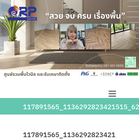
117891565_1136292823421515_6
117891565_1136292823421