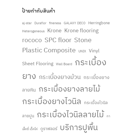
ป้ายกำกับสินค้า
Herringbone
fineness
aj-star
Duraflor
GALAXY DECO
Krone
Krone flooring
Heterogeneous
rococo
SPC floor
Stone
Plastic Composite
Vinyl
UNIX
กระเบื้อง
Sheet Flooring
Wall Board
ยาง
กระเบื้องยางม้วน
กระเบื้องยาง
กระเบื้องยางลายไม้
ลายหิน
กระเบื้องยางไวนิล
กระเบื้องไวนิล
กระเบื้องไวนิลลายไม้
ลายปูน
กา
บริการปูพื้น
ดูราฟลอร์
เล็คซี่ เด็คโค่