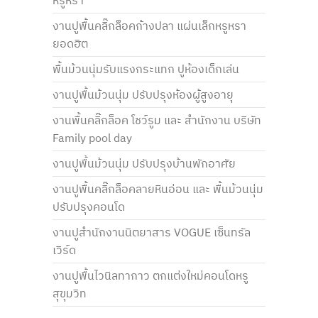
หรูหรา
งานปูพื้นคลิ๊กล็อคก้างปลา แผ่นเล็กหรูหรา
ยอดฮิต
พื้นม้วนนุ่มรับแรงกระแทก ปูห้องเด็กเล่น
งานปูพื้นม้วนนุ่ม ปรับปรุงห้องผู้สูงอายุ
งานพื้นคลิ๊กล็อค โชว์รูม และ สำนักงาน บริษัท
Family pool day
งานปูพื้นม้วนนุ่ม ปรับปรุงบ้านพักอาศัย
งานปูพื้นคลิ๊กล็อคลายหินอ่อน และ พื้นม้วนนุ่ม
ปรับปรุงคอนโด
งานปูสำนักงานนิตยาสาร VOGUE เซ็นทรัล
เวิร์ด
งานปูพื้นไวนิลทากาว ตกแต่งใหม่คอนโดหรู
สุขุมวิท