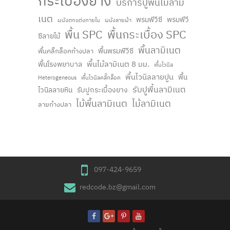
กระเบื้องยาง
บริการปูพื้นไม้ลามิ
เนต
พรมพีวีซี
พรมพีวี
ผนังตกแต่งภายใน
ผนังลายผ้า
พื้น SPC
พื้นกระเบื้อง SPC
ซีลายไม้
พื้นลามิเนต
พื้นพรมพีวีซี
พื้นคลิ๊กล็อคก้างปลา
พื้นไม้ลามิเนต 8 มม.
พื้นโรงพยาบาล
พื้นไวนิล
พื้นไวนิลลายปูน
พื้น
Heterogeneous
พื้นไวนิลคลิ๊กล็อค
รับปูพื้นลามิเนต
ไวนิลลายหิน
รับปูกระเบื้องยาง
ไม้พื้นลามิเนต
ไม้ลามิเนต
ลายก้างปลา
097-424-9659
redcode.bz@gmail.com