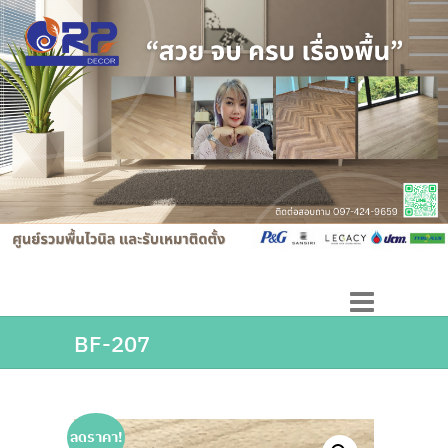
BF-207
ลดราคา!