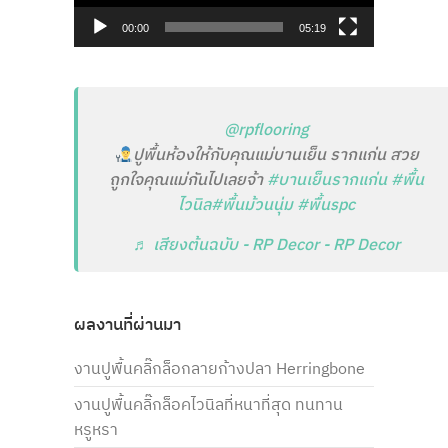
00:00
05:19
@rpflooring
ปูพื้นห้องให้กับคุณแม่บานเย็น รากแก่น สวย
ถูกใจคุณแม่กันไปเลยจ้า
#บานเย็นรากแก่น
#พื้น
ไวนิล
#พื้นม้วนนุ่ม
#พื้นspc
♬ เสียงต้นฉบับ - RP Decor - RP Decor
ผลงานที่ผ่านมา
งานปูพื้นคลิ๊กล็อกลายก้างปลา Herringbone
งานปูพื้นคลิ๊กล็อคไวนิลที่หนาที่สุด ทนทาน
หรูหรา