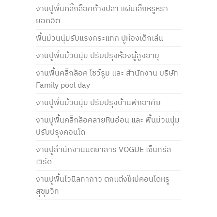
งานปูพื้นคลิ๊กล็อคก้างปลา แผ่นเล็กหรูหรา
ยอดฮิต
พื้นม้วนนุ่มรับแรงกระแทก ปูห้องเด็กเล่น
งานปูพื้นม้วนนุ่ม ปรับปรุงห้องผู้สูงอายุ
งานพื้นคลิ๊กล็อค โชว์รูม และ สำนักงาน บริษัท
Family pool day
งานปูพื้นม้วนนุ่ม ปรับปรุงบ้านพักอาศัย
งานปูพื้นคลิ๊กล็อคลายหินอ่อน และ พื้นม้วนนุ่ม
ปรับปรุงคอนโด
งานปูสำนักงานนิตยาสาร VOGUE เซ็นทรัล
เวิร์ด
งานปูพื้นไวนิลทากาว ตกแต่งใหม่คอนโดหรู
สุขุมวิท