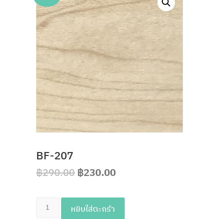
BF-207
฿
290.00
฿
230.00
จำนวน
หยิบใส่ตะกร้า
BF-