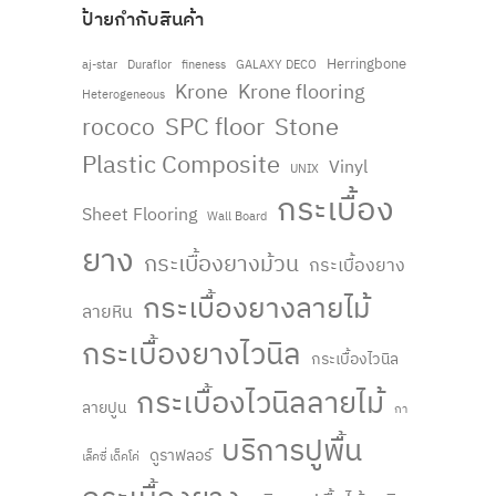
ป้ายกำกับสินค้า
Herringbone
fineness
aj-star
Duraflor
GALAXY DECO
Krone
Krone flooring
Heterogeneous
rococo
SPC floor
Stone
Plastic Composite
Vinyl
UNIX
กระเบื้อง
Sheet Flooring
Wall Board
ยาง
กระเบื้องยางม้วน
กระเบื้องยาง
กระเบื้องยางลายไม้
ลายหิน
กระเบื้องยางไวนิล
กระเบื้องไวนิล
กระเบื้องไวนิลลายไม้
ลายปูน
กา
บริการปูพื้น
ดูราฟลอร์
เล็คซี่ เด็คโค่