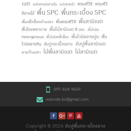
เนต
พรมพีวีซี
พรมพีวี
ผนังตกแต่งภายใน
ผนังลายผ้า
พื้น SPC
พื้นกระเบื้อง SPC
ซีลายไม้
พื้นลามิเนต
พื้นพรมพีวีซี
พื้นคลิ๊กล็อคก้างปลา
พื้นไม้ลามิเนต 8 มม.
พื้นโรงพยาบาล
พื้นไวนิล
พื้นไวนิลลายปูน
พื้น
Heterogeneous
พื้นไวนิลคลิ๊กล็อค
รับปูพื้นลามิเนต
ไวนิลลายหิน
รับปูกระเบื้องยาง
ไม้พื้นลามิเนต
ไม้ลามิเนต
ลายก้างปลา
097-424-9659
redcode.bz@gmail.com
Copyright © 2026
รับปูพื้นกระเบื้องยาง