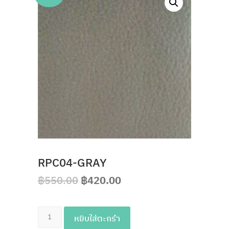
RPC04-GRAY
฿
550.00
฿
420.00
จำนวน
หยิบใส่ตะกร้า
RPC04-