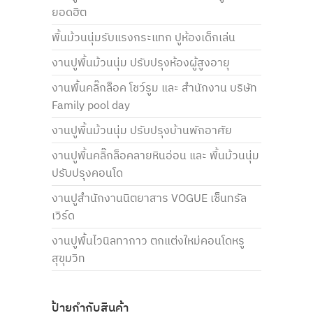
ยอดฮิต
พื้นม้วนนุ่มรับแรงกระแทก ปูห้องเด็กเล่น
งานปูพื้นม้วนนุ่ม ปรับปรุงห้องผู้สูงอายุ
งานพื้นคลิ๊กล็อค โชว์รูม และ สำนักงาน บริษัท
Family pool day
งานปูพื้นม้วนนุ่ม ปรับปรุงบ้านพักอาศัย
งานปูพื้นคลิ๊กล็อคลายหินอ่อน และ พื้นม้วนนุ่ม
ปรับปรุงคอนโด
งานปูสำนักงานนิตยาสาร VOGUE เซ็นทรัล
เวิร์ด
งานปูพื้นไวนิลทากาว ตกแต่งใหม่คอนโดหรู
สุขุมวิท
ป้ายกำกับสินค้า